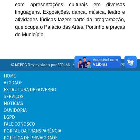
com apresentações culturais em diversas
linguagens. Exposições, dança, música, teatro e
atividades lúdicas fazem parte da programação,
que ocupa o Palácio das Artes, Portinho e praças
do Município.
© MEBPG Desenvolvido por SEPLAN - Secretaria de Planejamento - 2026.
HOME
A CIDADE
ESTRUTURA DE GOVERNO
SERVIÇOS
NOTÍCIAS
OUVIDORIA
LGPD
FALE CONOSCO
PORTAL DA TRANSPARÊNCIA
POLÍTICA DE PRIVACIDADE