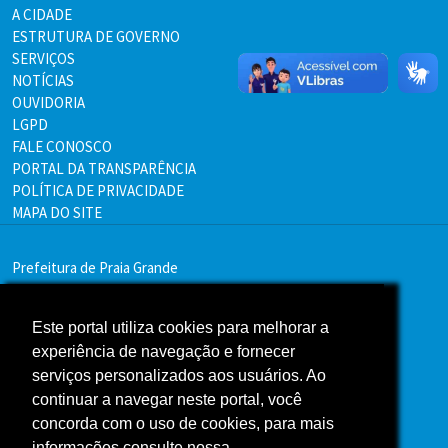
A CIDADE
ESTRUTURA DE GOVERNO
SERVIÇOS
NOTÍCIAS
OUVIDORIA
LGPD
FALE CONOSCO
PORTAL DA TRANSPARÊNCIA
POLÍTICA DE PRIVACIDADE
MAPA DO SITE
Prefeitura de Praia Grande
Endereço:
Av. Pres. Kennedy, 9000 - Mirim, Praia Grande - SP
Este portal utiliza cookies para melhorar a
11705-000
experiência de navegação e fornecer
serviços personalizados aos usuários. Ao
Telefone:(13) 3496-2000
continuar a navegar neste portal, você
concorda com o uso de cookies, para mais
Atendimento: segunda a sexta - das 9h às 16h
informações consulte nossa