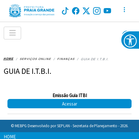
HOME
SERVIÇOS ONLINE
FINANÇAS
GUIA DE I.T.B.I.
GUIA DE I.T.B.I.
Emissão Guia ITBI
Acessar
© MEBPG Desenvolvido por SEPLAN - Secretaria de Planejamento - 2026.
HOME