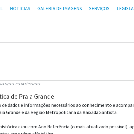
AL
NOTICIAS
GALERIA DE IMAGENS
SERVIÇOS
LEGISL
INANÇAS ESTATÍSTICAS
tica de Praia Grande
rvo de dados e informações necessários ao conhecimento e acompa
raia Grande e da Região Metropolitana da Baixada Santista.
histórica e/ou com Ano Referência (o mais atualizado possível),
estes em ordem alfabética.