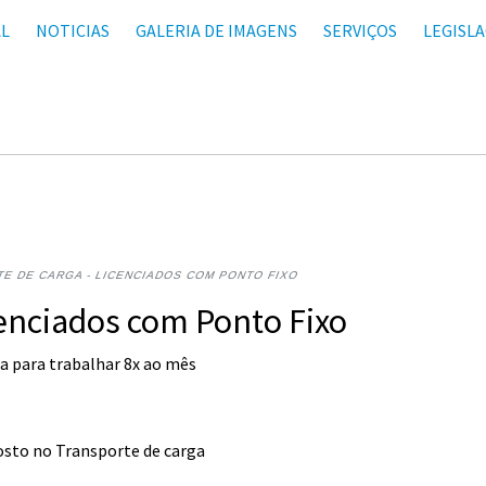
AL
NOTICIAS
GALERIA DE IMAGENS
SERVIÇOS
LEGISL
E DE CARGA - LICENCIADOS COM PONTO FIXO
cenciados com Ponto Fixo
 para trabalhar 8x ao mês
osto no Transporte de carga