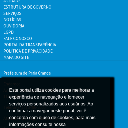
A CIDADE
ESTRUTURA DE GOVERNO
SERVIÇOS
NOTÍCIAS
OUVIDORIA
LGPD
FALE CONOSCO
PORTAL DA TRANSPARÊNCIA
POLÍTICA DE PRIVACIDADE
MAPA DO SITE
Prefeitura de Praia Grande
Endereço:
Av. Pres. Kennedy, 9000 - Mirim, Praia Grande - SP
Este portal utiliza cookies para melhorar a
Este portal utiliza cookies para melhorar a
11705-000
experiência de navegação e fornecer
experiência de navegação e fornecer
serviços personalizados aos usuários. Ao
serviços personalizados aos usuários. Ao
Telefone:(13) 3496-2000
continuar a navegar neste portal, você
continuar a navegar neste portal, você
concorda com o uso de cookies, para mais
concorda com o uso de cookies, para mais
Atendimento: segunda a sexta - das 9h às 16h
informações consulte nossa
informações consulte nossa