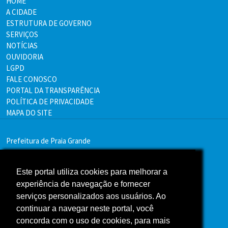
HOME
A CIDADE
ESTRUTURA DE GOVERNO
SERVIÇOS
NOTÍCIAS
OUVIDORIA
LGPD
FALE CONOSCO
PORTAL DA TRANSPARÊNCIA
POLÍTICA DE PRIVACIDADE
MAPA DO SITE
Prefeitura de Praia Grande
Endereço:
Av. Pres. Kennedy, 9000 - Mirim, Praia Grande - SP
Este portal utiliza cookies para melhorar a
11705-000
experiência de navegação e fornecer
serviços personalizados aos usuários. Ao
Telefone:(13) 3496-2000
continuar a navegar neste portal, você
concorda com o uso de cookies, para mais
Atendimento: segunda a sexta - das 9h às 16h