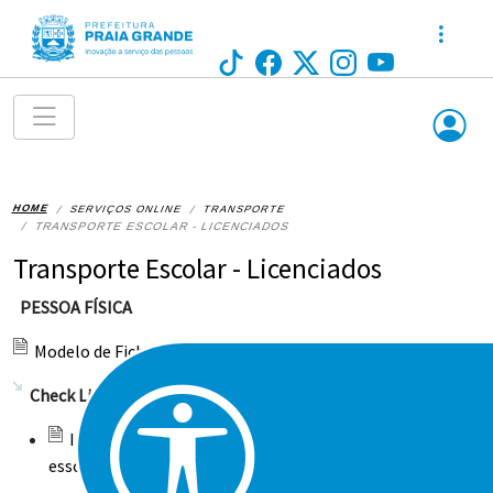
HOME
SERVIÇOS ONLINE
TRANSPORTE
TRANSPORTE ESCOLAR - LICENCIADOS
Transporte Escolar - Licenciados
PESSOA FÍSICA
Modelo de Ficha para Cadastro de estudantes
Check List
Inscrição no cadastro de condutor de transporte
esscolar