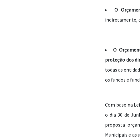
O Orçamen
indiretamente, d
O Orçament
proteção dos dir
todas as entidad
os fundos e fund
Com base na Lei
o dia 30 de Jun
proposta orçam
Municipais e as 