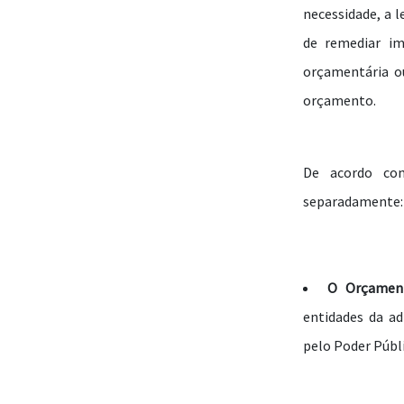
necessidade, a 
de remediar i
orçamentária o
orçamento.
De acordo com
separadamente:
O Orçament
entidades da ad
pelo Poder Públ