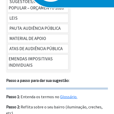
SUGESTÕES/PARTICIPAÇÃO
POPULAR – ORÇAMENTO 2026.
LEIS
PAUTA: AUDIÊNCIA PÚBLICA
LDO 2026
MATERIAL DE APOIO
LDO 2026
LOA 2026
ATAS DE AUDIÊNCIA PÚBLICA
LDO 2026
LOA 2026
EMENDAS IMPOSITIVAS
LDO 2026
LOA 2026
INDIVIDUAIS
LOA 2026
Passo a passo para dar sua sugestão:
Passo 1:
Entenda os termos no
Glossário.
Passo 2:
Reflita sobre o seu bairro (iluminação, creches,
etc).