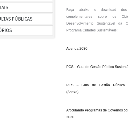
IAIS
NÓSTICO
Faça abaixo o download dos 
complementares sobre os Obj
LTAS PÚBLICAS
 DE METAS
Desenvolvimento Sustentável da
ÓRIOS
ULTA DE ELABORAÇÃO
Programa Cidades Sustentáveis:
ULTA DEVOLUTIVA
Agenda 2030
PCS – Guia de Gestão Pública Sustent
PCS – Guia de Gestão Pública S
(Anexo)
Articulando Programas de Governos c
2030