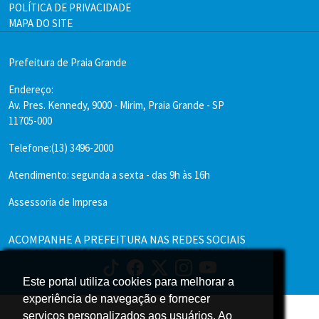
POLÍTICA DE PRIVACIDADE
MAPA DO SITE
Prefeitura de Praia Grande
Endereço:
Av. Pres. Kennedy, 9000 - Mirim, Praia Grande - SP
11705-000
Telefone:(13) 3496-2000
Atendimento: segunda a sexta - das 9h às 16h
Assessoria de Impresa
ACOMPANHE A PREFEITURA NAS REDES SOCIAIS
Este portal utiliza cookies para melhorar a
Este portal utiliza cookies para melhorar a
experiência de navegação e fornecer
experiência de navegação e fornecer
serviços personalizados aos usuários. Ao
serviços personalizados aos usuários. Ao