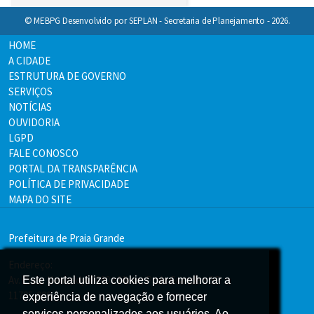
© MEBPG Desenvolvido por SEPLAN - Secretaria de Planejamento - 2026.
HOME
A CIDADE
ESTRUTURA DE GOVERNO
SERVIÇOS
NOTÍCIAS
OUVIDORIA
LGPD
FALE CONOSCO
PORTAL DA TRANSPARÊNCIA
POLÍTICA DE PRIVACIDADE
MAPA DO SITE
Prefeitura de Praia Grande
Endereço:
Av. Pres. Kennedy, 9000 - Mirim, Praia Grande - SP
Este portal utiliza cookies para melhorar a
Este portal utiliza cookies para melhorar a
11705-000
experiência de navegação e fornecer
experiência de navegação e fornecer
serviços personalizados aos usuários. Ao
serviços personalizados aos usuários. Ao