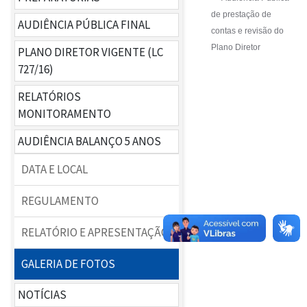
CRONOGRAMA
de prestação de
AUDIÊNCIA PÚBLICA FINAL
REGULAMENTO
contas e revisão do
RELATÓRIOS
Plano Diretor
PLANO DIRETOR VIGENTE (LC
DATA E LOCAL
CRONOGRAMA
727/16)
GALERIA DE FOTOS
REGULAMENTO
RELATÓRIO
RELATÓRIOS
MONITORAMENTO
FOTOS
GALERIA DE FOTOS
AUDIÊNCIA BALANÇO 5 ANOS
RELATÓRIO
DATA E LOCAL
REGULAMENTO
RELATÓRIO E APRESENTAÇÃO
GALERIA DE FOTOS
NOTÍCIAS